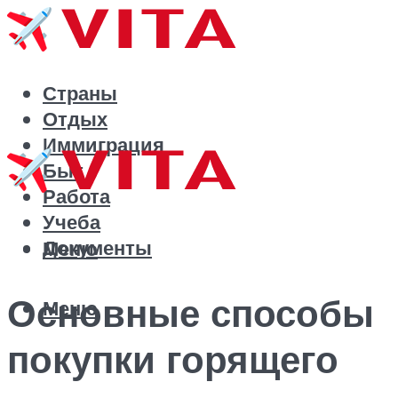
Страны
Отдых
Иммиграция
Быт
Работа
Учеба
Документы
Меню
Основные способы
Меню
покупки горящего