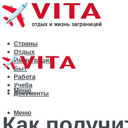
Страны
Отдых
Иммиграция
Быт
Работа
Учеба
Меню
Документы
Меню
Как получи