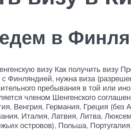
 едем в Финл
генскую визу Как получить визу Пре
у с Финляндией, нужна виза (разреш
ительного пребывания в той или иной
ется членом Шенгенского соглашени
ия, Венгрия, Германия, Греция (без 
ания, Италия, Латвия, Литва, Люксе
жьих островов), Польша, Португалия