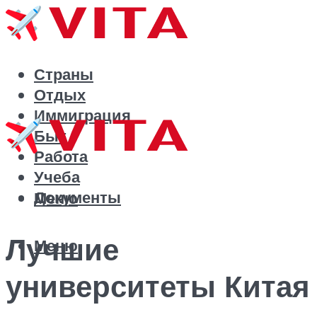
Страны
Отдых
Иммиграция
Быт
Работа
Учеба
Документы
Меню
Лучшие
Меню
университеты Китая