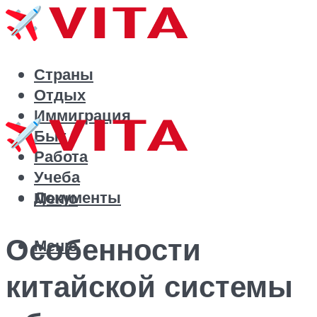
Страны
Отдых
Иммиграция
Быт
Работа
Учеба
Документы
Меню
Особенности
Меню
китайской системы