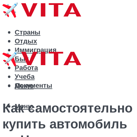
Страны
Отдых
Иммиграция
Быт
Работа
Учеба
Документы
Меню
Как самостоятельно
Меню
купить автомобиль