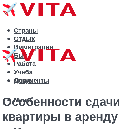
Страны
Отдых
Иммиграция
Быт
Работа
Учеба
Документы
Меню
Особенности сдачи
Меню
квартиры в аренду