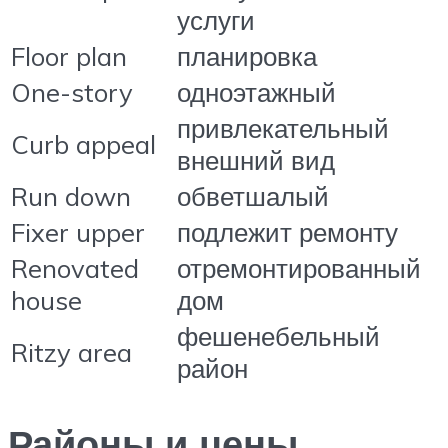
услуги
Floor plan
планировка
One-story
одноэтажный
привлекательный
Curb appeal
внешний вид
Run down
обветшалый
Fixer upper
подлежит ремонту
Renovated
отремонтированный
house
дом
фешенебельный
Ritzy area
район
Районы и цены