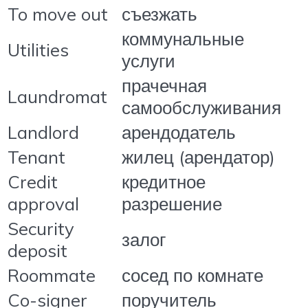
To move out
съезжать
коммунальные
Utilities
услуги
прачечная
Laundromat
самообслуживания
Landlord
арендодатель
Tenant
жилец (арендатор)
Credit
кредитное
approval
разрешение
Security
залог
deposit
Roommate
сосед по комнате
Co-signer
поручитель