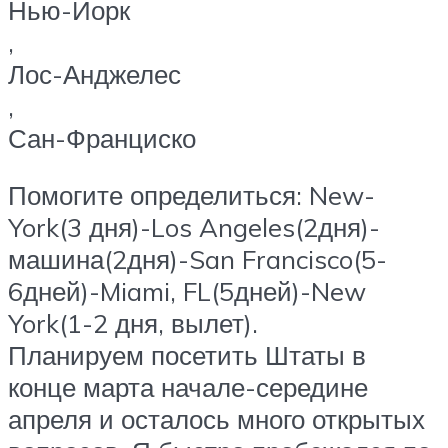
Нью-Йорк
,
Лос-Анджелес
,
Сан-Франциско
Помогите определиться: New-
York(3 дня)-Los Angeles(2дня)-
машина(2дня)-San Francisco(5-
6дней)-Miami, FL(5дней)-New
York(1-2 дня, вылет).
Планируем посетить Штаты в
конце марта начале-середине
апреля и осталось много открытых