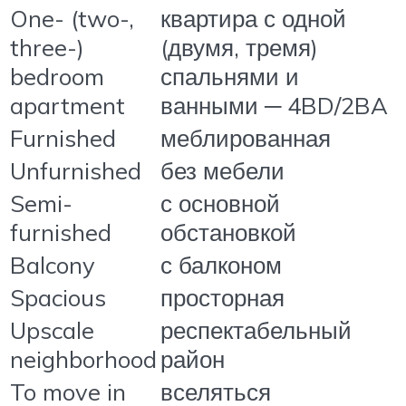
One- (two-,
квартира с одной
three-)
(двумя, тремя)
bedroom
спальнями и
apartment
ванными ─ 4BD/2BA
Furnished
меблированная
Unfurnished
без мебели
Semi-
с основной
furnished
обстановкой
Balcony
с балконом
Spacious
просторная
Upscale
респектабельный
neighborhood
район
To move in
вселяться