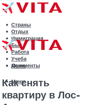
Страны
Отдых
Иммиграция
Быт
Работа
Учеба
Документы
Меню
Как снять
Меню
квартиру в Лос-