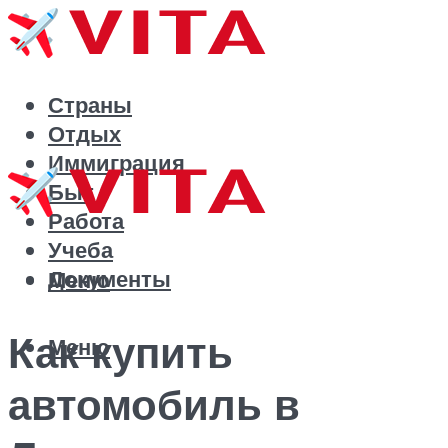
Страны
Отдых
Иммиграция
Быт
Работа
Учеба
Документы
Меню
Как купить
Меню
автомобиль в