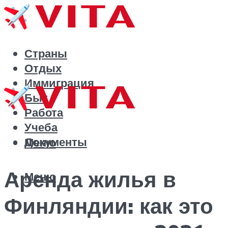
Страны
Отдых
Иммиграция
Быт
Работа
Учеба
Документы
Меню
Аренда жилья в
Меню
Финляндии: как это