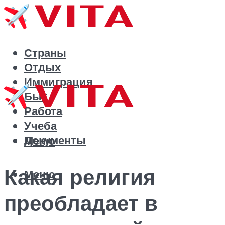
Страны
Отдых
Иммиграция
Быт
Работа
Учеба
Документы
Меню
Какая религия
Меню
преобладает в