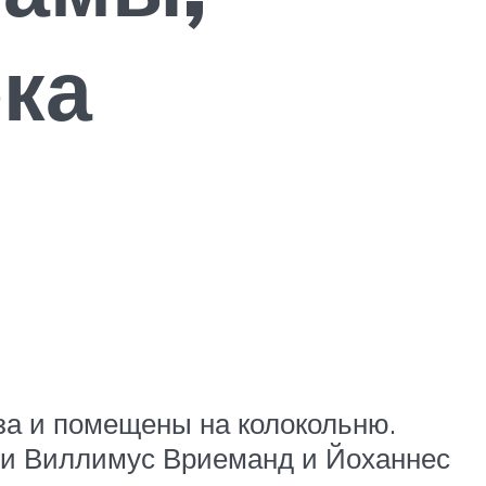
ка
за и помещены на колокольню.
 и Виллимус Вриеманд и Йоханнес