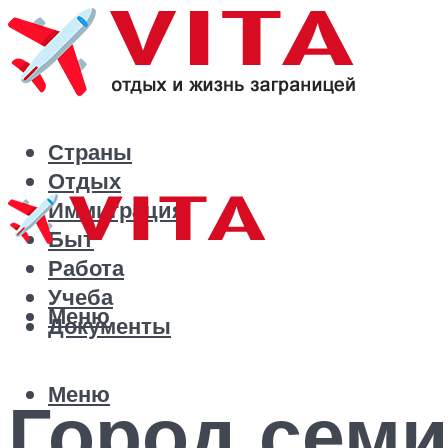
Страны
Отдых
Иммиграция
Быт
Работа
Учеба
Меню
Документы
Меню
Город семи