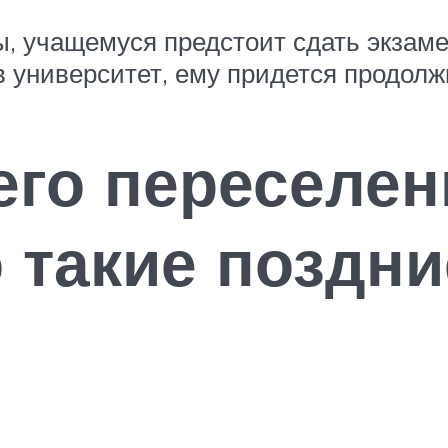
ы, учащемуся предстоит сдать экзаме
в университет, ему придется продолж
его переселен
о такие поздни