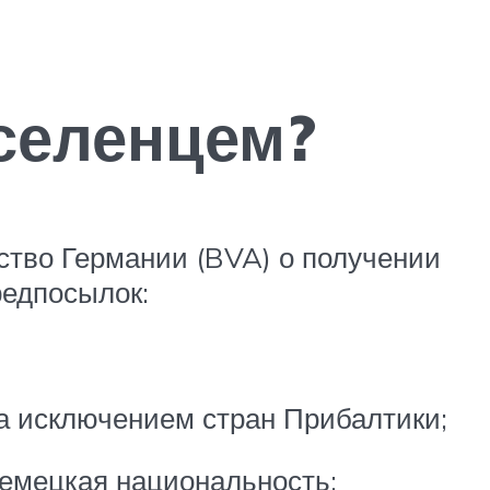
селенцем?
ство Германии (BVA) о получении
едпосылок:
а исключением стран Прибалтики;
немецкая национальность;