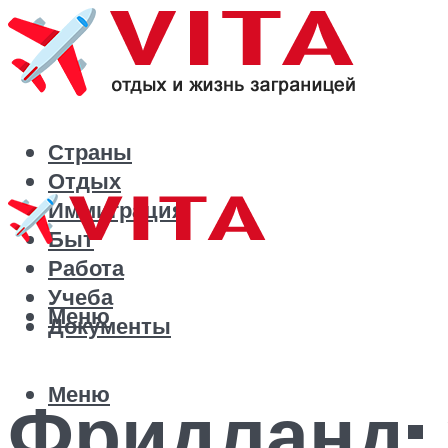
Страны
Отдых
Иммиграция
Быт
Работа
Учеба
Меню
Документы
Меню
Фридланд: 