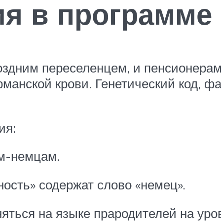
ия в программе
поздним переселенцем, и пенсионерам
рманской крови. Генетический код, 
ия:
м-немцам.
ость» содержат слово «немец».
няться на языке прародителей на уро