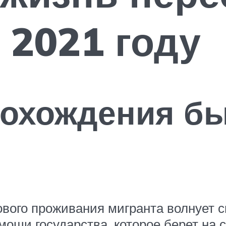
 2021 году
рохождения б
вого проживания мигранта волнует с
ощи государства, которое берет на 