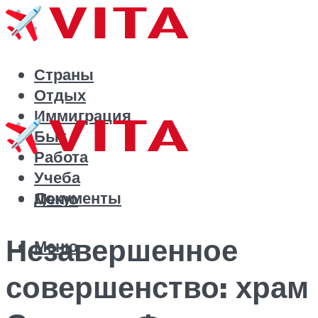
Страны
Отдых
Иммиграция
Быт
Работа
Учеба
Документы
Меню
Незавершенное
Меню
совершенство: храм