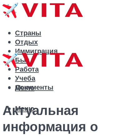
Страны
Отдых
Иммиграция
Быт
Работа
Учеба
Документы
Меню
Актуальная
Меню
информация о