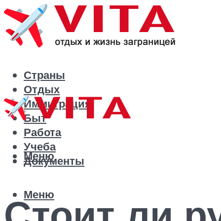
Страны
Отдых
Иммиграция
Быт
Работа
Учеба
Меню
Документы
Меню
Стоит ли р