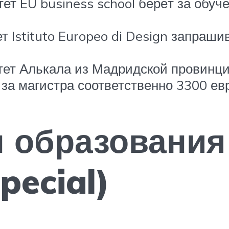
т EU business school берёт за обуч
Istituto Europeo di Design запрашив
тет Алькала из Мадридской провинц
за магистра соответственно 3300 евро
 образования
pecial)