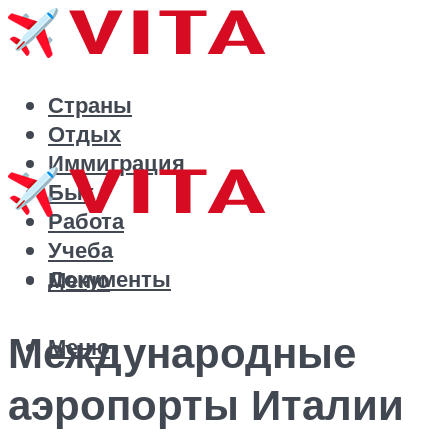
Страны
Отдых
Иммиграция
Быт
Работа
Учеба
Документы
Меню
Международные
Меню
аэропорты Италии