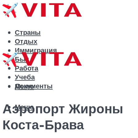
Страны
Отдых
Иммиграция
Быт
Работа
Учеба
Документы
Меню
Аэропорт Жироны
Меню
Коста-Брава