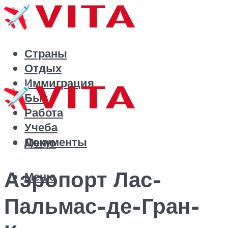
Страны
Отдых
Иммиграция
Быт
Работа
Учеба
Документы
Меню
Аэропорт Лас-
Меню
Пальмас-де-Гран-