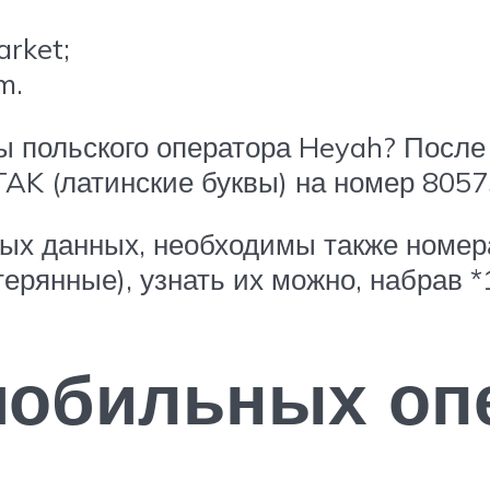
rket;
m.
ы польского оператора Heyah? После
AK (латинские буквы) на номер 80575
ых данных, необходимы также номер
ерянные), узнать их можно, набрав *
мобильных оп