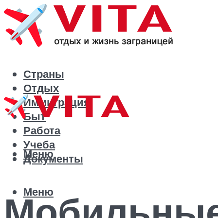
Страны
Отдых
Иммиграция
Быт
Работа
Учеба
Меню
Документы
Меню
Мобильные