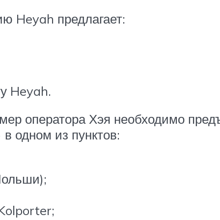
ию Heyah предлагает:
ту Heyah.
омер оператора Хэя необходимо пред
 в одном из пунктов:
Польши);
Kolporter;