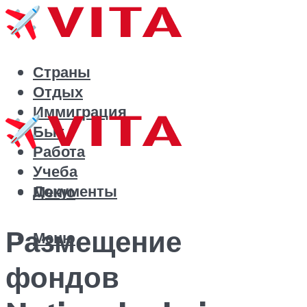
Страны
Отдых
Иммиграция
Быт
Работа
Учеба
Документы
Меню
Размещение
Меню
фондов