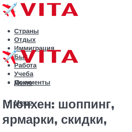
Страны
Отдых
Иммиграция
Быт
Работа
Учеба
Документы
Меню
Мюнхен: шоппинг,
Меню
ярмарки, скидки,