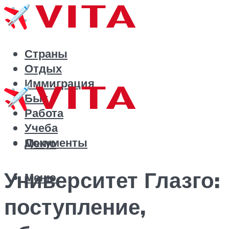
Страны
Отдых
Иммиграция
Быт
Работа
Учеба
Документы
Меню
Университет Глазго:
Меню
поступление,