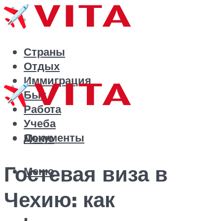
Страны
Отдых
Иммиграция
Быт
Работа
Учеба
Документы
Меню
Гостевая виза в
Меню
Чехию: как