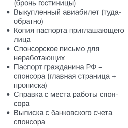
(бронь гостиницы)
Выкупленный авиабилет (туда-
обратно)
Копия паспорта приглашающего
лица
Спон­сор­ское пись­мо для
неработающих
Паспорт гражданина РФ –
спонсора (глав­ная стра­ни­ца +
про­пис­ка)
Справ­ка с ме­ста ра­бо­ты спон­
со­ра
Выписка с банковского счета
спонсора