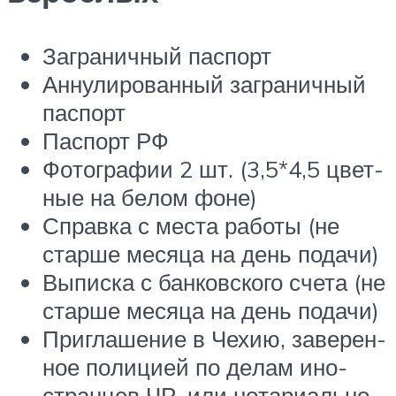
Заграничный паспорт
Аннулированный заграничный
паспорт
Паспорт РФ
Фо­то­гра­фии 2 шт. (3,5*4,5 цвет­
ные на бе­лом фоне)
Справка с места работы (не
старше месяца на день подачи)
Выписка с банковского счета (не
старше месяца на день подачи)
При­гла­ше­ние в Чехию, за­ве­рен­
ное по­ли­ци­ей по де­лам ино­
стран­цев ЧР, или но­та­ри­аль­но