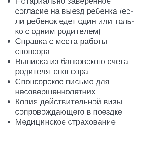
Но­та­ри­аль­но за­ве­рен­ное
согласие на вы­езд ре­бен­ка (ес­
ли ре­бе­нок едет один или толь­
ко с од­ним ро­ди­те­лем)
Справка с места работы
спонсора
Выписка из банковского счета
родителя-спонсора
Спон­сор­ское пись­мо для
несовершеннолетних
Ко­пия дей­ствительной визы
сопровождающего в поездке
Медицинское страхование