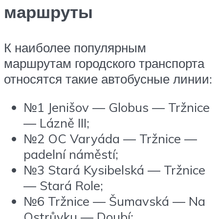
маршруты
К наиболее популярным
маршрутам городского транспорта
относятся такие автобусные линии:
№1 Jenišov — Globus — Tržnice
— Lázně III;
№2 OC Varyáda — Tržnice —
padelní náměstí;
№3 Stará Kysibelská — Tržnice
— Stará Role;
№6 Tržnice — Šumavská — Na
Ostrůvku — Doubí;