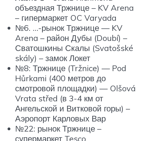
объездная Тржнице – KV Arena
– гипермаркет OC Varyada
№6. …-рынок Тржнице — KV
Arena – район Дубы (Doubí) –
Сватошкины Скалы (Svatošské
skály) – замок Локет
№8: Тржнице (Tržnice) — Pod
Hůrkami (400 метров до
смотровой площадки) — Olšová
Vrata střed (в 3-4 км от
Ангельской и Витковой горы) –
Аэропорт Карловых Вар
№22: рынок Тржнице –
супермаркет Tesco