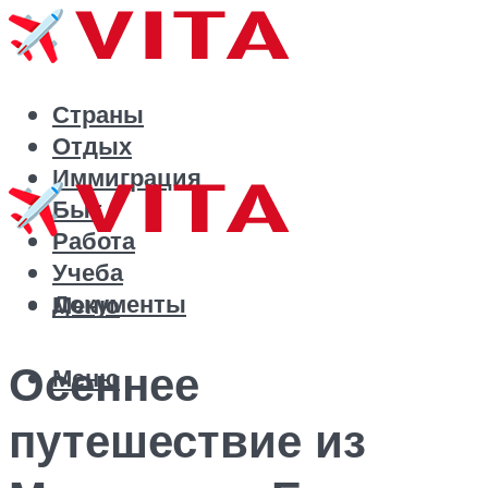
Страны
Отдых
Иммиграция
Быт
Работа
Учеба
Документы
Меню
Осеннее
Меню
путешествие из