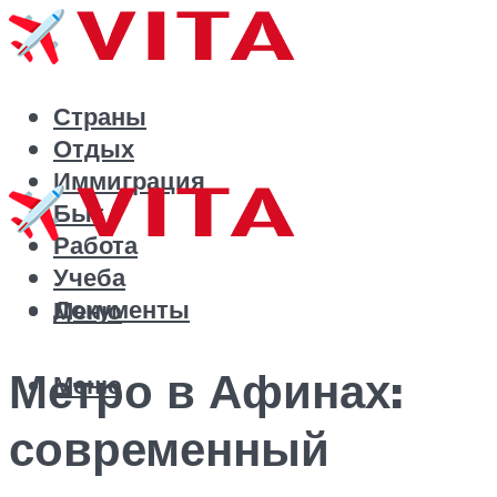
Страны
Отдых
Иммиграция
Быт
Работа
Учеба
Документы
Меню
Метро в Афинах:
Меню
современный