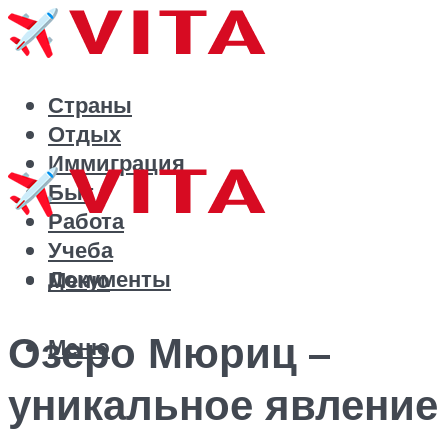
Страны
Отдых
Иммиграция
Быт
Работа
Учеба
Документы
Меню
Озеро Мюриц –
Меню
уникальное явление