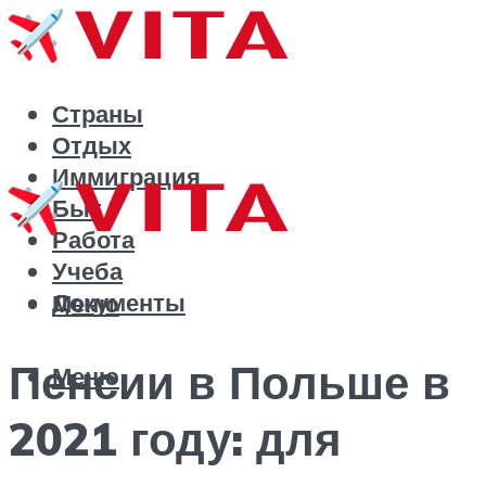
Страны
Отдых
Иммиграция
Быт
Работа
Учеба
Документы
Меню
Пенсии в Польше в
Меню
2021 году: для