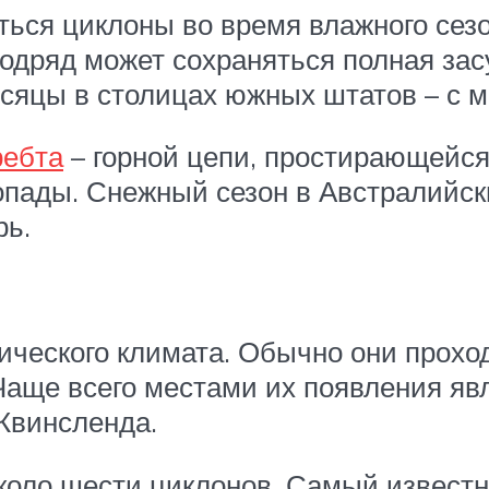
ться циклоны во время влажного сез
подряд может сохраняться полная зас
яцы в столицах южных штатов – с м
ребта
– горной цепи, простирающейся
опады. Снежный сезон в Австралийск
рь.
ческого климата. Обычно они прохо
 Чаще всего местами их появления я
Квинсленда.
около шести циклонов. Самый извест