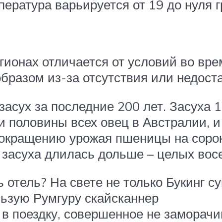
ература варьируется от 19 до нуля 
ионах отличается от условий во врем
бразом из-за отсутствия или недоста
засух за последние 200 лет. Засуха 
и половины всех овец в Австралии, и 
сокращению урожая пшеницы на сорок
засуха длилась дольше – целых восе
отель? На свете не только Букинг су
льзую Румгуру скайсканнер
я в поездку, совершенное не заморач