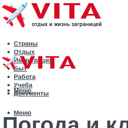
Страны
Отдых
Иммиграция
Быт
Работа
Учеба
Меню
Документы
Меню
Погода и к