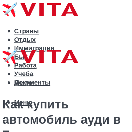
Страны
Отдых
Иммиграция
Быт
Работа
Учеба
Документы
Меню
Как купить
Меню
автомобиль ауди в