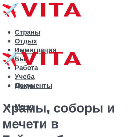
Страны
Отдых
Иммиграция
Быт
Работа
Учеба
Документы
Меню
Храмы, соборы и
Меню
мечети в