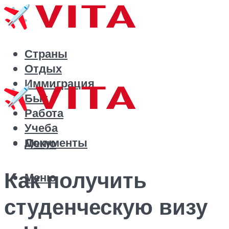
Страны
Отдых
Иммиграция
Быт
Работа
Учеба
Документы
Меню
Как получить
Меню
студенческую визу