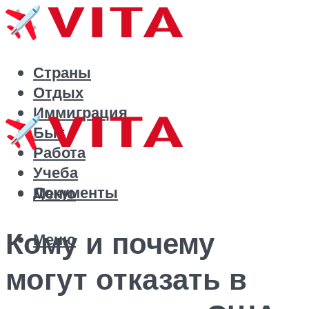
Страны
Отдых
Иммиграция
Быт
Работа
Учеба
Документы
Меню
Кому и почему
Меню
могут отказать в