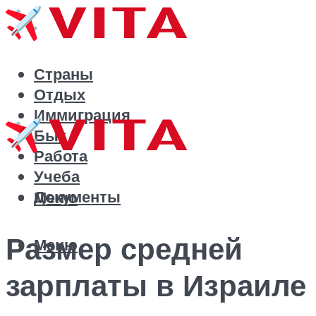
Страны
Отдых
Иммиграция
Быт
Работа
Учеба
Документы
Меню
Размер средней
Меню
зарплаты в Израиле