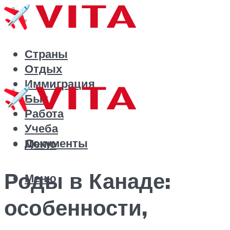
Страны
Отдых
Иммиграция
Быт
Работа
Учеба
Документы
Меню
Роды в Канаде:
Меню
особенности,