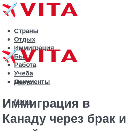
Страны
Отдых
Иммиграция
Быт
Работа
Учеба
Документы
Меню
Иммиграция в
Меню
Канаду через брак и