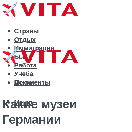
Страны
Отдых
Иммиграция
Быт
Работа
Учеба
Документы
Меню
Какие музеи
Меню
Германии