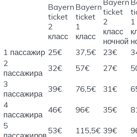
Bayern
B
Bayern
Bayern
ticket
t
ticket
ticket
2
1
2
1
класс
к
класс
класс
ночной
н
1 пассажир
25€
37,5€
23€
3
2
32€
57€
27€
5
пассажира
3
39€
76,5€
31€
6
пассажира
4
46€
96€
35€
8
пассажира
5
53€
115,5€
39€
9
пассажиров