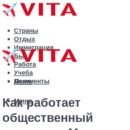
Страны
Отдых
Иммиграция
Быт
Работа
Учеба
Документы
Меню
Как работает
Меню
общественный