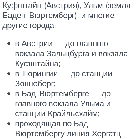
Куфштайн (Австрия), Ульм (земля
Баден-Вюртемберг), и многие
другие города.
в Австрии — до главного
вокзала Зальцбурга и вокзала
Куфштайна;
в Тюрингии — до станции
Зоннеберг;
в Бад-Вюртемберге — до
главного вокзала Ульма и
станции Крайльсхайм;
проходящая по Бад-
Вюртембергу линия Хергатц-