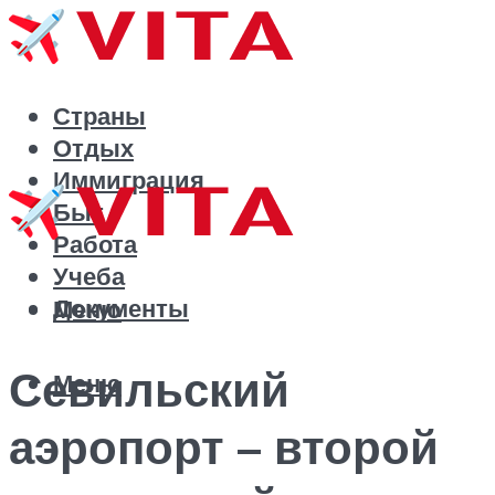
Страны
Отдых
Иммиграция
Быт
Работа
Учеба
Документы
Меню
Севильский
Меню
аэропорт – второй