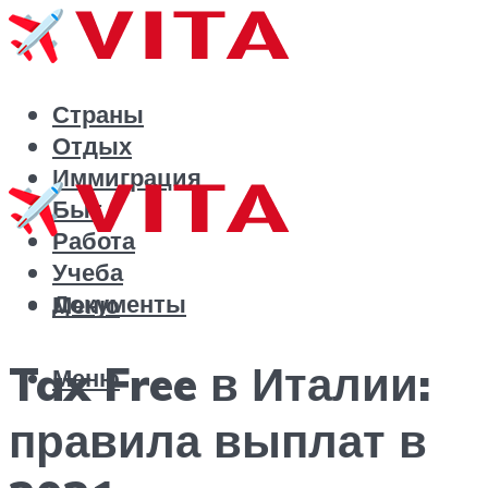
Страны
Отдых
Иммиграция
Быт
Работа
Учеба
Документы
Меню
Tax Free в Италии:
Меню
правила выплат в