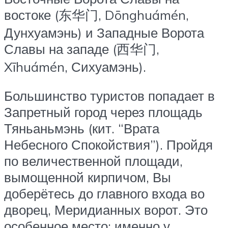
востоке (东华门, Dōnghuámén,
Дунхуамэнь) и Западные Ворота
Славы на западе (西华门,
Xīhuámén, Сихуамэнь).
Большинство туристов попадает в
Запретный город через площадь
Тяньаньмэнь (кит. “Врата
Небесного Спокойствия”). Пройдя
по величественной площади,
вымощенной кирпичом, Вы
доберётесь до главного входа во
дворец, Меридианных ворот. Это
особенное место: именно у