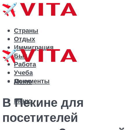
Страны
Отдых
Иммиграция
Быт
Работа
Учеба
Документы
Меню
В Пекине для
Меню
посетителей