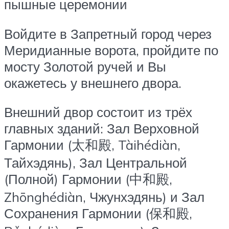
пышные церемонии
Войдите в Запретный город через
Меридианные ворота, пройдите по
мосту Золотой ручей и Вы
окажетесь у внешнего двора.
Внешний двор состоит из трёх
главных зданий: Зал Верховной
Гармонии (太和殿, Tàihédiàn,
Тайхэдянь), Зал Центральной
(Полной) Гармонии (中和殿,
Zhōnghédiàn, Чжунхэдянь) и Зал
Сохранения Гармонии (保和殿,