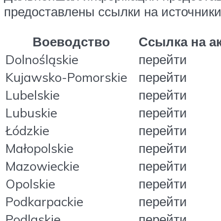
предоставлены ссылки на источники
Воеводство
Ссылка на 
Dolnośląskie
перейти
Kujawsko-Pomorskie
перейти
Lubelskie
перейти
Lubuskie
перейти
Łódzkie
перейти
Małopolskie
перейти
Mazowieckie
перейти
Opolskie
перейти
Podkarpackie
перейти
Podlaskie
перейти