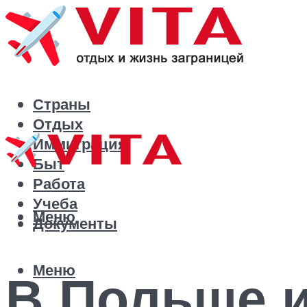
Страны
Отдых
Иммиграция
Быт
Работа
Учеба
Меню
Документы
Меню
В Польше и