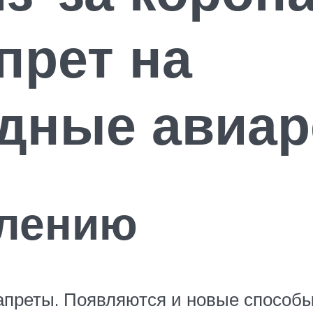
прет на
дные авиа
лению
запреты. Появляются и новые способы