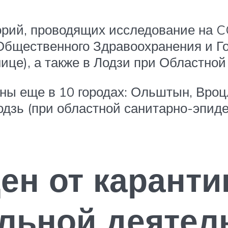
рий, проводящих исследование на C
бщественного Здравоохранения и Го
це), а также в Лодзи при Областной 
ны еще в 10 городах: Ольштын, Вроцл
одзь (при областной санитарно-эпид
ен от каранти
льной деятел