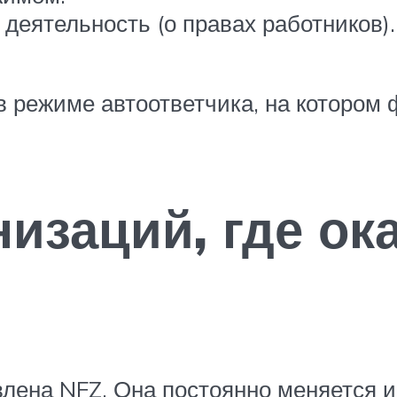
еятельность (о правах работников).
 режиме автоответчика, на котором
низаций, где о
ена NFZ. Она постоянно меняется и 