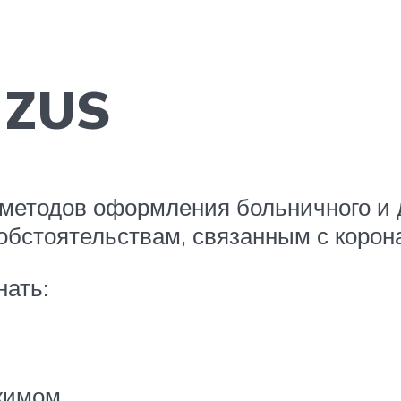
 ZUS
етодов оформления больничного и 
обстоятельствам, связанным с корон
нать:
жимом.