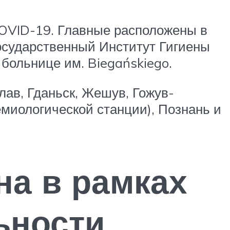
OVID-19. Главные расположены в
сударственный Институт Гигиены
больнице им. Biegańskiego.
ав, Гданьск, Жешув, Гожув-
емиологической станции), Познань и
на в рамках
ьности