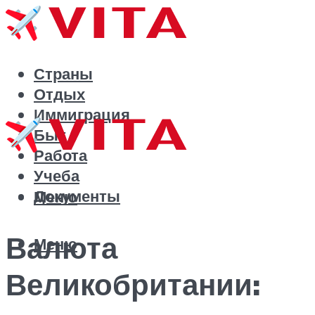
Страны
Отдых
Иммиграция
Быт
Работа
Учеба
Документы
Меню
Валюта
Меню
Великобритании: