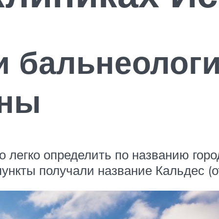
и бальнеологи
аны
 легко определить по названию город
нкты получали название Кальдес (от 