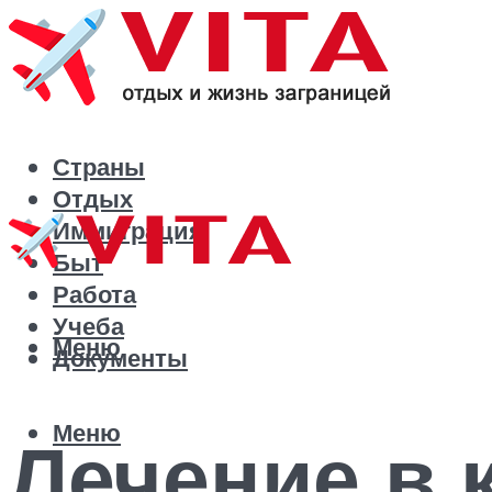
Страны
Отдых
Иммиграция
Быт
Работа
Учеба
Меню
Документы
Меню
Лечение в 