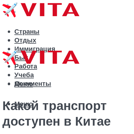
Страны
Отдых
Иммиграция
Быт
Работа
Учеба
Документы
Меню
Какой транспорт
Меню
доступен в Китае