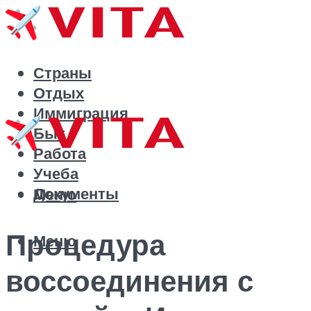
Страны
Отдых
Иммиграция
Быт
Работа
Учеба
Документы
Меню
Процедура
Меню
воссоединения с