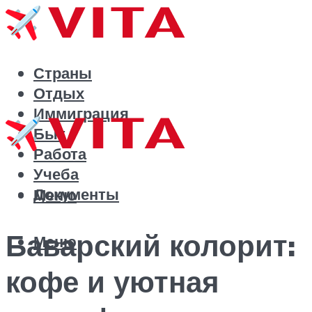
Страны
Отдых
Иммиграция
Быт
Работа
Учеба
Документы
Меню
Баварский колорит:
Меню
кофе и уютная