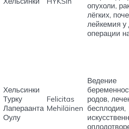
Хельсинки
HYKSin
опухоли, рак
лёгких, поче
лейкемия у 
операции н
Ведение
Хельсинки
беременнос
Турку
Felicitas
родов, лече
Лапераанта
Mehiläinen
бесплодия,
Оулу
искусствен
оплодотвор