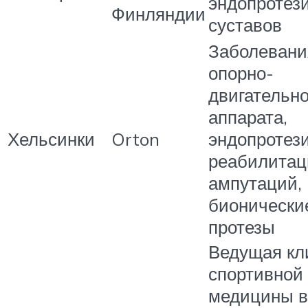
эндопротез
Финляндии
суставов
Заболевани
опорно-
двигательно
аппарата,
Хельсинки
Orton
эндопротез
реабилитац
ампутаций,
бионически
протезы
Ведущая кл
спортивной
медицины в