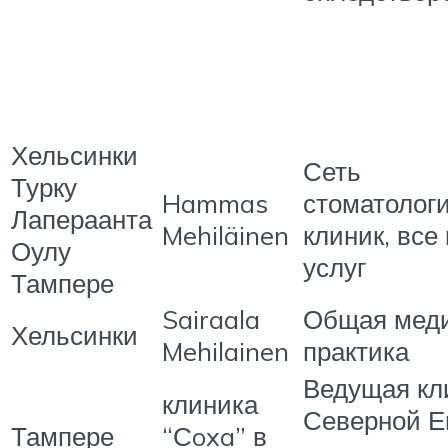
Хельсинки
Сеть
Турку
Hammas
стоматолог
Лапераанта
Mehiläinen
клиник, все
Оулу
услуг
Тампере
Sairaala
Общая мед
Хельсинки
Mehilainen
практика
Ведущая кл
клиника
Северной Е
Тампере
“Сoxa” в