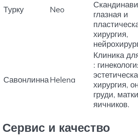
Скандинави
Турку
Neo
глазная и
пластическ
хирургия,
нейрохирур
Клиника дл
: гинекологи
эстетическ
Савонлинна
Helena
хирургия, о
груди, матки
яичников.
Сервис и качество