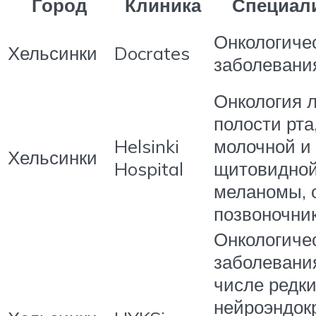
Город
Клиника
Специал
Онкологиче
Хельсинки
Docrates
заболевани
Онкология 
полости рта
Helsinki
молочной и
Хельсинки
Hospital
щитовидной
меланомы, 
позвоночник
Онкологиче
заболевания
числе редк
нейроэндок