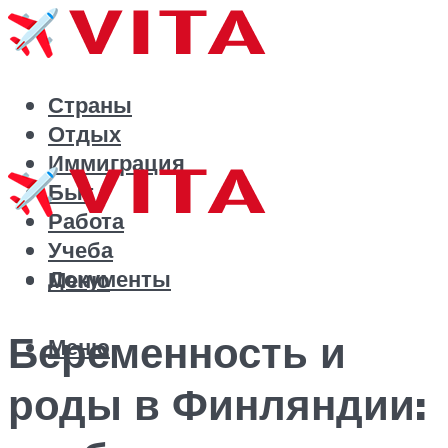
Страны
Отдых
Иммиграция
Быт
Работа
Учеба
Документы
Меню
Беременность и
Меню
роды в Финляндии: