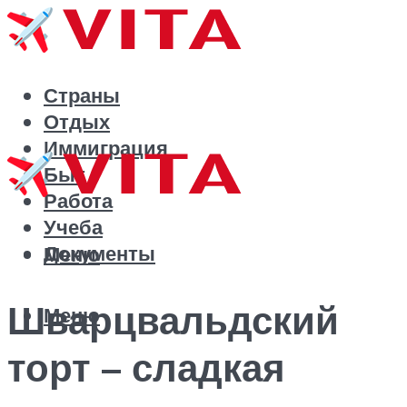
Страны
Отдых
Иммиграция
Быт
Работа
Учеба
Документы
Меню
Шварцвальдский
Меню
торт – сладкая