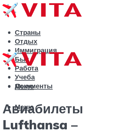
Страны
Отдых
Иммиграция
Быт
Работа
Учеба
Документы
Меню
Авиабилеты
Меню
Lufthansa –